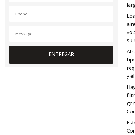
lar
Los
air
vol
su 
Al 
ENTREGAR
tip
req
y el
Hay
fil
gen
Com
Est
Con