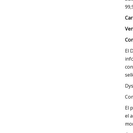
99,
Car
Ven
Con
El 
inf
con
sel
Dys
Co
El 
el 
mon