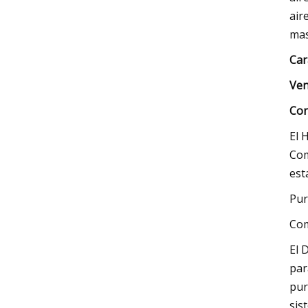
air
mas
Car
Ven
Con
El 
Com
est
Pur
Co
El 
par
pur
sis