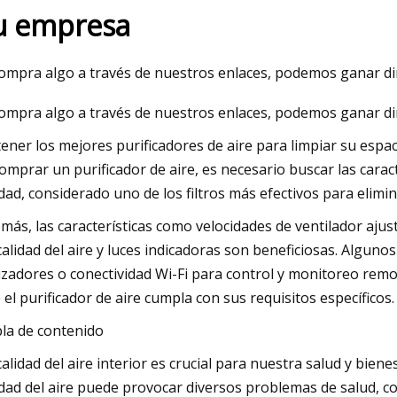
u empresa
23
compra algo a través de nuestros enlaces, podemos ganar di
ir District regala purificadores
compra algo a través de nuestros enlaces, podemos ganar di
gratis, aquí le mostramos cómo
 uno
ener los mejores purificadores de aire para limpiar su espaci
comprar un purificador de aire, es necesario buscar las caract
idad, considerado uno de los filtros más efectivos para elimina
más, las características como velocidades de ventilador aj
calidad del aire y luces indicadoras son beneficiosas. Alguno
izadores o conectividad Wi-Fi para control y monitoreo remo
 el purificador de aire cumpla con sus requisitos específicos.
la de contenido
calidad del aire interior es crucial para nuestra salud y bie
idad del aire puede provocar diversos problemas de salud, c