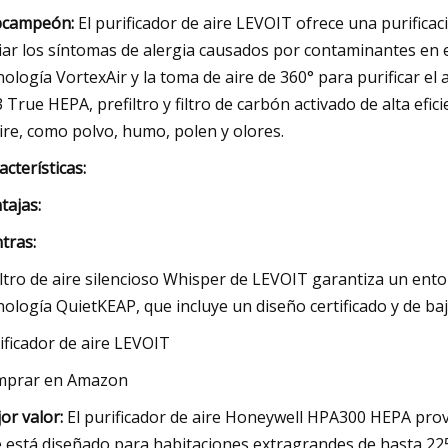
bcampeón:
El purificador de aire LEVOIT ofrece una purificac
viar los síntomas de alergia causados ​​por contaminantes en e
nología VortexAir y la toma de aire de 360° para purificar el a
 True HEPA, prefiltro y filtro de carbón activado de alta efic
aire, como polvo, humo, polen y olores.
acterísticas:
tajas:
tras:
filtro de aire silencioso Whisper de LEVOIT garantiza un en
nología QuietKEAP, que incluye un diseño certificado y de b
ificador de aire LEVOIT
mprar en Amazon
or valor:
El purificador de aire Honeywell HPA300 HEPA provi
e está diseñado para habitaciones extragrandes de hasta 225