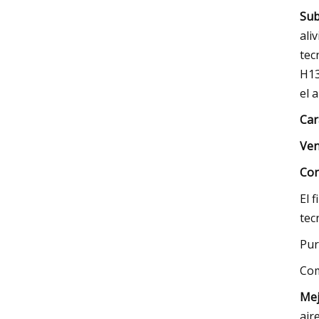
Su
ali
tec
H13
el 
Car
Ven
Con
El 
tec
Pur
Co
Mej
air