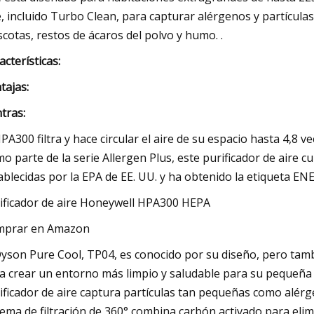
e, incluido Turbo Clean, para capturar alérgenos y partícula
cotas, restos de ácaros del polvo y humo. .
acterísticas:
tajas:
tras:
HPA300 filtra y hace circular el aire de su espacio hasta 4,8 
o parte de la serie Allergen Plus, este purificador de aire cu
ablecidas por la EPA de EE. UU. y ha obtenido la etiqueta E
ificador de aire Honeywell HPA300 HEPA
mprar en Amazon
Dyson Pure Cool, TP04, es conocido por su diseño, pero tamb
a crear un entorno más limpio y saludable para su pequeña
ificador de aire captura partículas tan pequeñas como alérg
tema de filtración de 360° combina carbón activado para elim