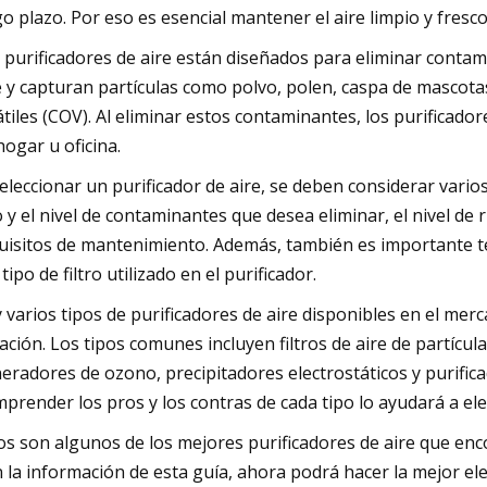
go plazo. Por eso es esencial mantener el aire limpio y fresco 
 purificadores de aire están diseñados para eliminar contam
e y capturan partículas como polvo, polen, caspa de masco
átiles (COV). Al eliminar estos contaminantes, los purificador
hogar u oficina.
seleccionar un purificador de aire, se deben considerar varios
o y el nivel de contaminantes que desea eliminar, el nivel de ru
uisitos de mantenimiento. Además, también es importante te
 tipo de filtro utilizado en el purificador.
 varios tipos de purificadores de aire disponibles en el mer
tración. Los tipos comunes incluyen filtros de aire de partícula
eradores de ozono, precipitadores electrostáticos y purificad
prender los pros y los contras de cada tipo lo ayudará a el
os son algunos de los mejores purificadores de aire que enc
 la información de esta guía, ahora podrá hacer la mejor elec