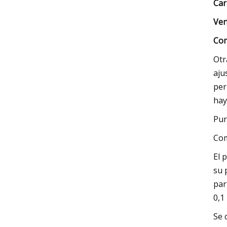
Car
Ven
Con
Otr
aju
per
hay
Pur
Co
El 
su 
par
0,1
Se 