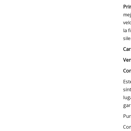
Pri
mej
vel
la 
sil
Car
Ven
Con
Est
sín
lug
gar
Pur
Co