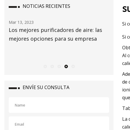
s
NOTICIAS RECIENTES
Mar 15, 2023
Mar 07, 20
Si 
s
Un purificador de aire de bricolaje que
Valley A
Si 
cuesta menos de $ 100 está arrasando
de aire 
en las aulas de Estados Unidos
obtener
Obt
Al 
cal
Ade
de 
ENVÍE SU CONSULTA
ion
que
Tab
La 
cal