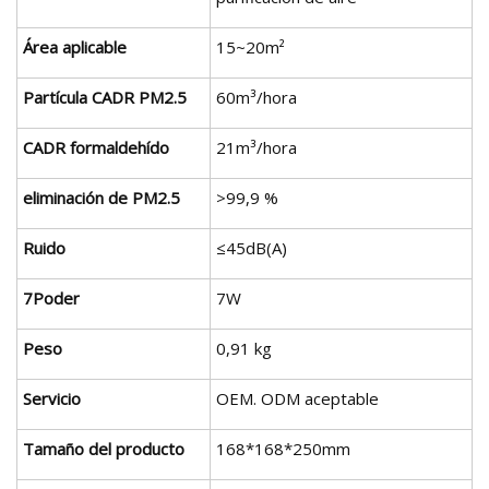
Área aplicable
15~20m²
Partícula CADR PM2.5
60m³/hora
CADR formaldehído
21m³/hora
eliminación de PM2.5
>99,9 %
Ruido
≤45dB(A)
7Poder
7W
Peso
0,91 kg
Servicio
OEM. ODM aceptable
Tamaño del producto
168*168*250mm