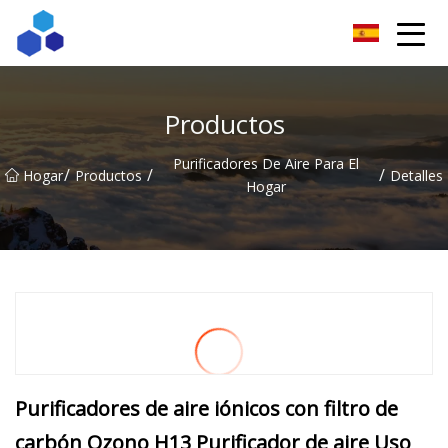
Resultados ingeniosos Co., Ltd de Sichuan
Productos
Purificadores De Aire Para El
/
/
/
Hogar
Productos
Detalles
Hogar
Purificadores de aire iónicos con filtro de
carbón Ozono H13 Purificador de aire Uso