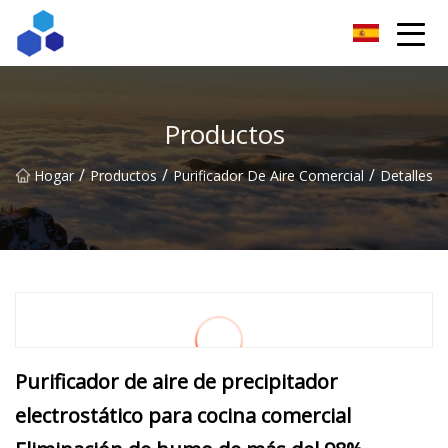
Resultados ingeniosos Co., Ltd de Sichuan
Productos
/
/
/
Hogar
Productos
Purificador De Aire Comercial
Detalles
Purificador de aire de precipitador
electrostático para cocina comercial