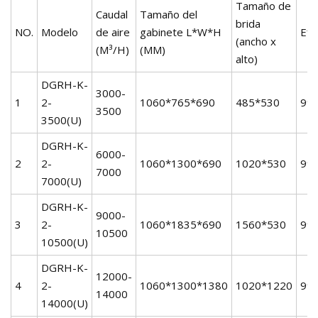
Tamaño de
Caudal
Tamaño del
brida
NO.
Modelo
de aire
gabinete L*W*H
Efi
(ancho x
(M³/H)
(MM)
alto)
DGRH-K-
3000-
1
2-
1060*765*690
485*530
99
3500
3500(U)
DGRH-K-
6000-
2
2-
1060*1300*690
1020*530
99
7000
7000(U)
DGRH-K-
9000-
3
2-
1060*1835*690
1560*530
99
10500
10500(U)
DGRH-K-
12000-
4
2-
1060*1300*1380
1020*1220
99
14000
14000(U)