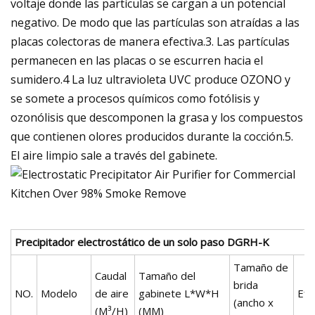
voltaje donde las partículas se cargan a un potencial
negativo. De modo que las partículas son atraídas a las
placas colectoras de manera efectiva.3. Las partículas
permanecen en las placas o se escurren hacia el
sumidero.4 La luz ultravioleta UVC produce OZONO y
se somete a procesos químicos como fotólisis y
ozonólisis que descomponen la grasa y los compuestos
que contienen olores producidos durante la cocción.5.
El aire limpio sale a través del gabinete.
Precipitador electrostático de un solo paso DGRH-K
Tamaño de
Caudal
Tamaño del
brida
NO.
Modelo
de aire
gabinete L*W*H
Efi
(ancho x
(M³/H)
(MM)