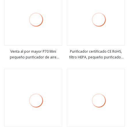
Venta al por mayor P70 Mini
Purificador certificado CE RoHS,
pequeño purificador de aire
filtro HEPA, pequeño purificador
ver más
ver más
portátil UVC de escritorio
de aire portátil de escritorio con
filtro de carbón activo