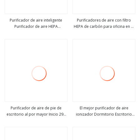
Purificador de aire inteligente
Purificadores de aire con filtro
Purificador de aire HEPA
HEPA de carbón para oficina en el
ver más
ver más
inteligente de escritorio con
hogar personal de escritorio
aplicación
Purificador de aire de pie de
El mejor purificador de aire
escritorio al por mayor Inicio 29L
ionizador Dormitorio Escritorio
ver más
ver más
Llenado superior 3L / H Smart
Cocina Purificadores de aire mejor
Retire Cool Mist Humidifie
calificados 2022 Purificador de
aire