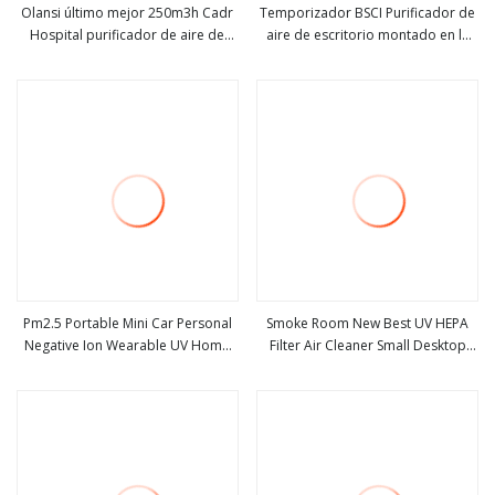
Olansi último mejor 250m3h Cadr
Temporizador BSCI Purificador de
Hospital purificador de aire de
aire de escritorio montado en la
ver más
ver más
escritorio UVC H13 purificador de
pared con buen precio B-D02L
aire WiFi limpiador de aire para
adultos niños
Pm2.5 Portable Mini Car Personal
Smoke Room New Best UV HEPA
Negative Ion Wearable UV Home
Filter Air Cleaner Small Desktop
ver más
ver más
Desktop Smart Cool Collar Clip
Office Ionizador Purificador de
Ozono Anión Purificador de aire
aire