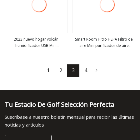
2023 nuevo hogar volcán
Smart Room Filtro HEPA Filtro de
humidificador USB Mini
aire Mini purificador de aire
ver más
ver más
humidificador escritorio Spray
portátil de escritorio para el hogar
coche purificador de aire
1
2
3
4
Tu Estadio De Golf Selección Perfecta
Suscríbase a nuestro boletín mensual para recibir las últimas
noticias y artículos